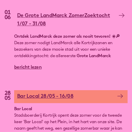
01
De Grote LandMarck ZomerZoektocht
06
1/07 - 31/08
Ontdek LandMarck deze zomer als nooit tevoren! ☀️🔎
Deze zomer nodigt LandMarck alle Kortrijkzanen en
bezoekers van deze mooie stad uit voor een unieke
ontdekkingstocht: de allereerste
Grote LandMarck
Zomerzoektocht
! Een leuke, laagdrempelige en
bericht lezen
verrassende activiteit voor jong en oud, waarbij je
spelenderwijs de verborgen verhalen van de site leert
kennen.
28
Bar Local 28/05 - 16/08
05
Bar Local
Stadsboerderij Kortrijk opent deze zomer voor de tweede
keer 'Bar Local' op het Plein, in het hart van onze site. De
naam geeft het weg, een gezellige zomerbar waar je kan