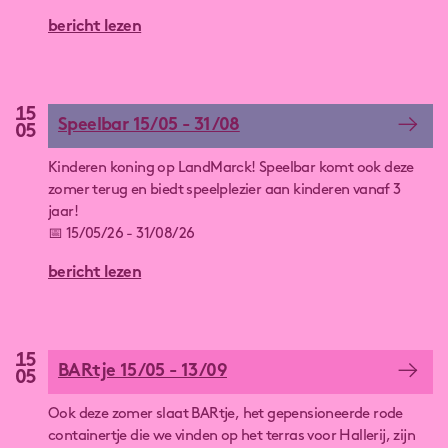
genieten van lokaal lekkers.
bericht lezen
15
Speelbar 15/05 - 31/08
05
Kinderen koning op LandMarck! Speelbar komt ook deze
zomer terug en biedt speelplezier aan kinderen vanaf 3
jaar!
📅 15/05/26 - 31/08/26
bericht lezen
🕔 Mei & Juni
⌚️Vrijdag 15u - 21u
⌚️Zaterdag & zondag 11u - 21u
15
💶 €4 inkom (3-14 jaar)
BARtje 15/05 - 13/09
05
🏰 Springkastelen 🪣 Zandbak 🌿 Doolhof
Ook deze zomer slaat BARtje, het gepensioneerde rode
⛳️ Mini-golf ⚽ Voetbalterrein 🪖 Hindernissenparcours
containertje die we vinden op het terras voor Hallerij, zijn