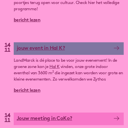
poortjes terug open voor cultuur. Check hier het volledige
De uren voor juli en augustus komen snel online!
programma!
bericht lezen
14
jouw event in Hal K?
11
LandMarck is dé place to be voor jouw evenement! In de
groene zone kan je
Hal K
vinden, onze grote indoor
2
eventhal van 3600 m
die ingezet kan worden voor grote en
kleine evenementen. Zo verwelkomden we Zythos
bierfestival, FTI - club of the future, Manu Chao, STAKE,
bericht lezen
Beidehand kunst- en designfestival en zoveel meer.
14
Jouw meeting in CoKo?
11