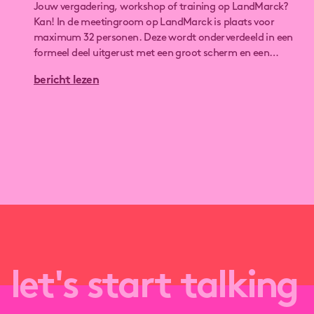
Jouw vergadering, workshop of training op LandMarck?
Kan! In de meetingroom op LandMarck is plaats voor
maximum 32 personen. Deze wordt onderverdeeld in een
formeel deel uitgerust met een groot scherm en een
informeel deel voor ontbijt, lunch en I of koffie.
bericht lezen
let's start talking