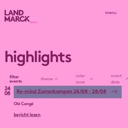
menu
highlights
color
event
filter
theme
events
zone
date
24
Re-mind Zomerkampen 24/08 - 28/08
08
Olé Congé
bericht lezen