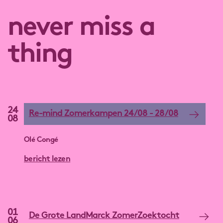
never miss a
thing
24
Re-mind Zomerkampen 24/08 - 28/08
08
Olé Congé
bericht lezen
01
De Grote LandMarck ZomerZoektocht
06