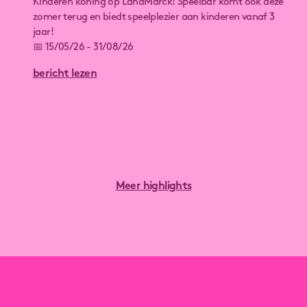
Kinderen koning op LandMarck! Speelbar komt ook deze
zomer terug en biedt speelplezier aan kinderen vanaf 3
jaar!
📅 15/05/26 - 31/08/26
bericht lezen
🕔 Mei & Juni
⌚️Vrijdag 15u - 21u
⌚️Zaterdag & zondag 11u - 21u
💶 €4 inkom (3-14 jaar)
🏰 Springkastelen 🪣 Zandbak 🌿 Doolhof
⛳️ Mini-golf ⚽ Voetbalterrein 🪖 Hindernissenparcours
Meer highlights
De uren voor juli en augustus komen snel online!