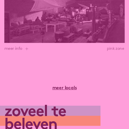
binnenkomst op de site!
lees meer over Hal E2: Lamiro Fightclub
meer info
pink zone
Outdoor receptie, akoestisch optreden of lezing
organiseren? Kan bij BARtje.
Niet Bartje Peeters of Bartje Simpson, maar BARtje: het
gepensioneerde containertje dat een nieuw leven kreeg
meer locals
als BARtje ‘t Verzet. Kom hun gloednieuwe concept
ontdekken op LandMarck!
zoveel te
Je vindt BARtje zowel buiten als binnen in Hallerij.
Hallerij werd omgevormd tot een polyvalente ruimte
beleven
waar allerlei tijdelijke activiteiten een plek kunnen