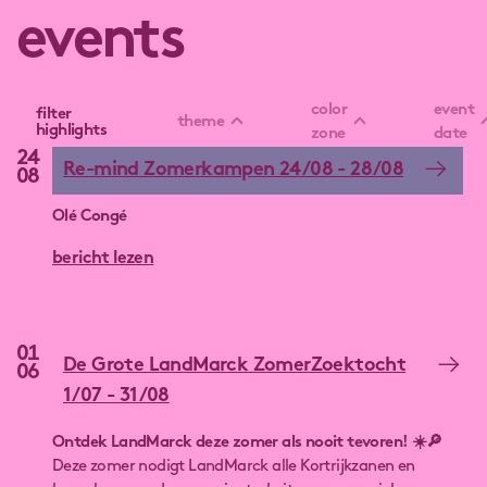
events
color
event
filter
theme
highlights
zone
date
24
Re-mind Zomerkampen 24/08 - 28/08
08
Olé Congé
bericht lezen
01
De Grote LandMarck ZomerZoektocht
06
1/07 - 31/08
Ontdek LandMarck deze zomer als nooit tevoren! ☀️🔎
Deze zomer nodigt LandMarck alle Kortrijkzanen en