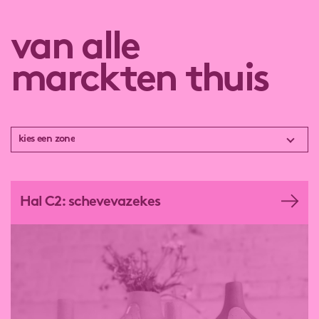
van alle
marckten thuis
kies een zone
kies een zone
food
Hal C2: schevevazekes
sport
culture
business