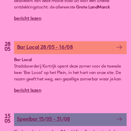
bezoekers van deze mooie stad uit voor een unieke
ontdekkingstocht: de allereerste
Grote LandMarck
Zomerzoektocht
! Een leuke, laagdrempelige en
bericht lezen
verrassende activiteit voor jong en oud, waarbij je
spelenderwijs de verborgen verhalen van de site leert
kennen.
28
Bar Local 28/05 - 16/08
05
Bar Local
Stadsboerderij Kortrijk opent deze zomer voor de tweede
keer 'Bar Local' op het Plein, in het hart van onze site. De
naam geeft het weg, een gezellige zomerbar waar je kan
genieten van lokaal lekkers.
bericht lezen
15
Speelbar 15/05 - 31/08
05