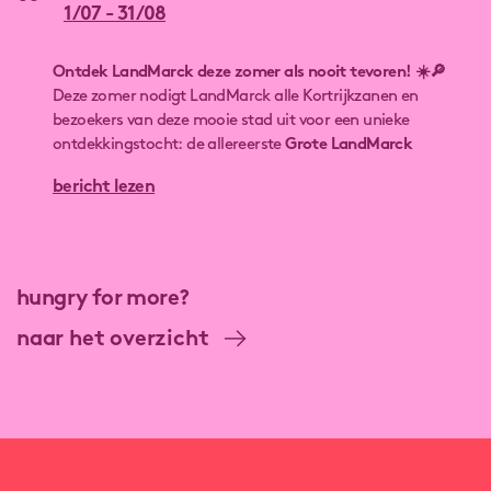
1/07 - 31/08
Ontdek LandMarck deze zomer als nooit tevoren! ☀️🔎
Deze zomer nodigt LandMarck alle Kortrijkzanen en
bezoekers van deze mooie stad uit voor een unieke
ontdekkingstocht: de allereerste
Grote LandMarck
Zomerzoektocht
! Een leuke, laagdrempelige en
bericht lezen
verrassende activiteit voor jong en oud, waarbij je
spelenderwijs de verborgen verhalen van de site leert
kennen.
hungry for more?
naar het overzicht