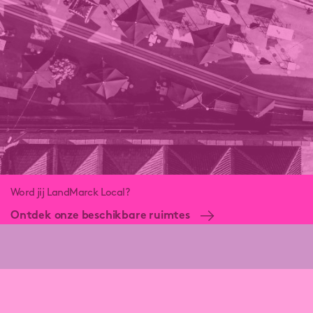
Word jij LandMarck Local?
Ontdek onze beschikbare ruimtes