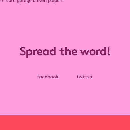
. Kom geregeld even piepen!
Spread the word!
facebook
twitter