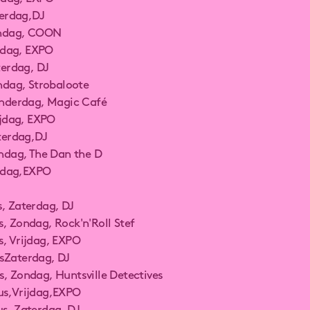
aterdag,DJ
Zondag, COON
rijdag, EXPO
aterdag, DJ
ondag, Strobaloote
Donderdag, Magic Café
rijdag, EXPO
aterdag,DJ
ondag, The Dan the D
rijdag,EXPO
s, Zaterdag, DJ
, Zondag, Rock'n'Roll Stef
s, Vrijdag, EXPO
sZaterdag, DJ
, Zondag, Huntsville Detectives
us,Vrijdag,EXPO