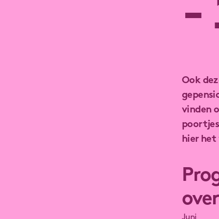
-
Ook dez
gepensio
vinden o
poortjes
hier he
Pro
over
Juni