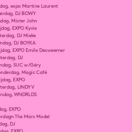
ijdag, expo Martine Laurent
aterdag, DJ BOWY
ndag, Mister John
rijdag, EXPO Kyvie
aterdag, DJ Mieke
Zondag, DJ BOYKA
Vrijdag, EXPO Emile Desweemer
aterdag, DJ
Zondag, SUC w/Géry
Donderdag, Magic Café
rijdag, EXPO
aterdag, LINDY V
Zondag, WNDRLDS
ijdag, EXPO
aterdagn The Mars Model
ndag, DJ
rijdag, EXPO