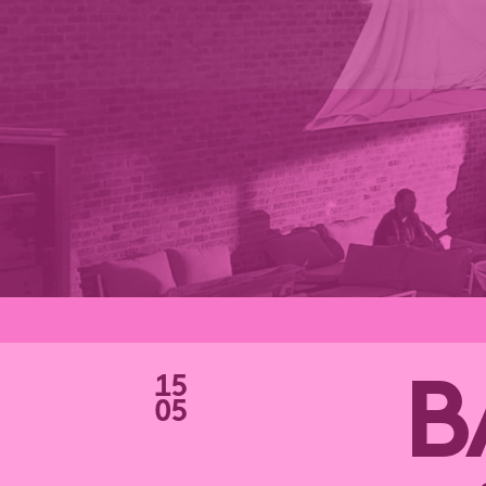
15
B
05