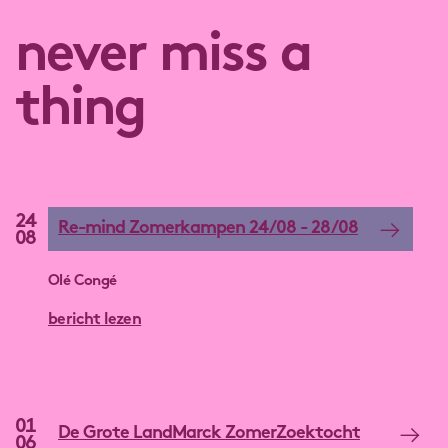
never miss a
thing
24
Re-mind Zomerkampen 24/08 - 28/08
08
Olé Congé
bericht lezen
01
De Grote LandMarck ZomerZoektocht
06