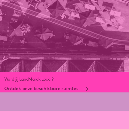
Word jij LandMarck Local?
Ontdek onze beschikbare ruimtes