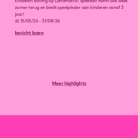
Kinderen koning op LandMarck! Speelbar komt ook deze
zomer terug en biedt speelplezier aan kinderen vanaf 3
jaar!
📅 15/05/26 - 31/08/26
bericht lezen
🕔 Mei & Juni
⌚️Vrijdag 15u - 21u
⌚️Zaterdag & zondag 11u - 21u
💶 €4 inkom (3-14 jaar)
🏰 Springkastelen 🪣 Zandbak 🌿 Doolhof
⛳️ Mini-golf ⚽ Voetbalterrein 🪖 Hindernissenparcours
Meer highlights
De uren voor juli en augustus komen snel online!