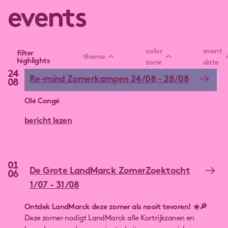
events
color
event
filter
theme
highlights
zone
date
24
Re-mind Zomerkampen 24/08 - 28/08
08
Olé Congé
bericht lezen
01
De Grote LandMarck ZomerZoektocht
06
1/07 - 31/08
Ontdek LandMarck deze zomer als nooit tevoren! ☀️🔎
Deze zomer nodigt LandMarck alle Kortrijkzanen en