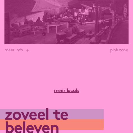
binnenkomst op de site!
lees meer over Hal E2: Lamiro Fightclub
meer info
pink zone
Outdoor receptie, akoestisch optreden of lezing
organiseren? Kan bij BARtje.
Niet Bartje Peeters of Bartje Simpson, maar BARtje: het
gepensioneerde containertje dat een nieuw leven kreeg
meer locals
als BARtje ‘t Verzet. Kom hun gloednieuwe concept
ontdekken op LandMarck!
zoveel te
Je vindt BARtje zowel buiten als binnen in Hallerij.
Hallerij werd omgevormd tot een polyvalente ruimte
beleven
waar allerlei tijdelijke activiteiten een plek kunnen