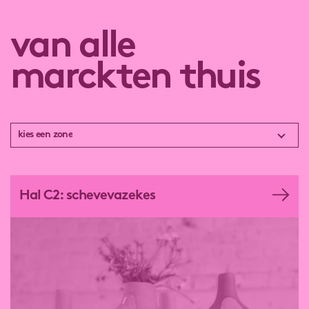
van alle
marckten thuis
kies een zone
kies een zone
food
Hal C2: schevevazekes
sport
culture
business