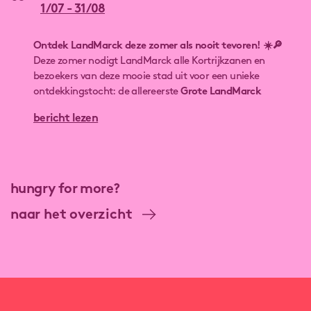
1/07 - 31/08
Ontdek LandMarck deze zomer als nooit tevoren! ☀️🔎
Deze zomer nodigt LandMarck alle Kortrijkzanen en
bezoekers van deze mooie stad uit voor een unieke
ontdekkingstocht: de allereerste
Grote LandMarck
Zomerzoektocht
! Een leuke, laagdrempelige en
bericht lezen
verrassende activiteit voor jong en oud, waarbij je
spelenderwijs de verborgen verhalen van de site leert
kennen.
hungry for more?
naar het overzicht