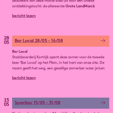
bezoekers van deze mooie stad uit voor een unieke
ontdekkingstocht: de allereerste
Grote LandMarck
Zomerzoektocht
! Een leuke, laagdrempelige en
bericht lezen
verrassende activiteit voor jong en oud, waarbij je
spelenderwijs de verborgen verhalen van de site leert
kennen.
28
Bar Local 28/05 - 16/08
05
Bar Local
Stadsboerderij Kortrijk opent deze zomer voor de tweede
keer 'Bar Local' op het Plein, in het hart van onze site. De
naam geeft het weg, een gezellige zomerbar waar je kan
genieten van lokaal lekkers.
bericht lezen
15
Speelbar 15/05 - 31/08
05