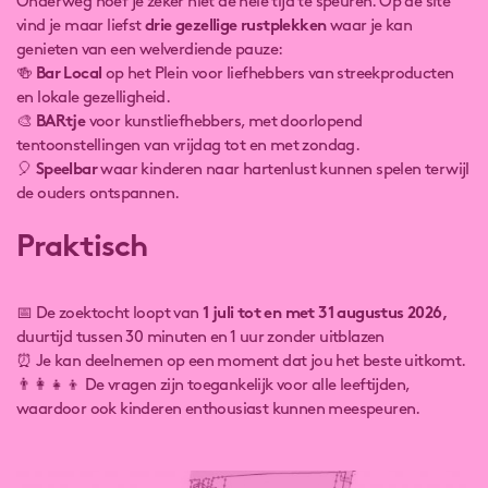
Onderweg hoef je zeker niet de hele tijd te speuren. Op de site
vind je maar liefst
drie gezellige rustplekken
waar je kan
genieten van een welverdiende pauze:
🍻
Bar Local
op het Plein voor liefhebbers van streekproducten
en lokale gezelligheid.
🎨
BARtje
voor kunstliefhebbers, met doorlopend
tentoonstellingen van vrijdag tot en met zondag.
🎈
Speelbar
waar kinderen naar hartenlust kunnen spelen terwijl
de ouders ontspannen.
Praktisch
📅 De zoektocht loopt van
1 juli tot en met 31 augustus 2026,
duurtijd tussen 30 minuten en 1 uur zonder uitblazen
⏰ Je kan deelnemen op een moment dat jou het beste uitkomt.
👨‍👩‍👧‍👦 De vragen zijn toegankelijk voor alle leeftijden,
waardoor ook kinderen enthousiast kunnen meespeuren.