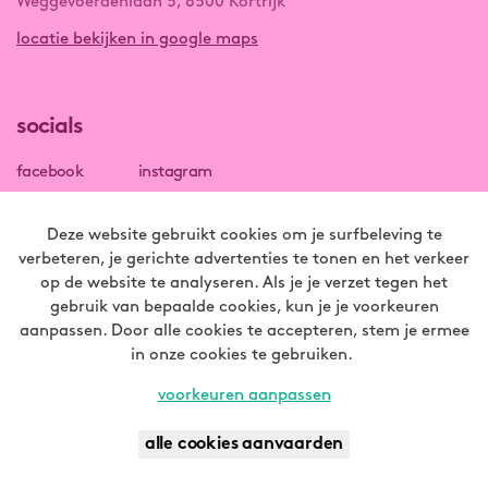
Weggevoerdenlaan 5, 8500 Kortrijk
locatie bekijken in google maps
socials
facebook
instagram
linkedin
Deze website gebruikt cookies om je surfbeleving te
verbeteren, je gerichte advertenties te tonen en het verkeer
op de website te analyseren. Als je je verzet tegen het
gebruik van bepaalde cookies, kun je je voorkeuren
aanpassen. Door alle cookies te accepteren, stem je ermee
disclaimer
in onze cookies te gebruiken.
privacybeleid
copyright © 2024
voorkeuren aanpassen
design by
JOUW BEURS OF EVENT OP
alle cookies aanvaarden
contact
LANDMARCK?