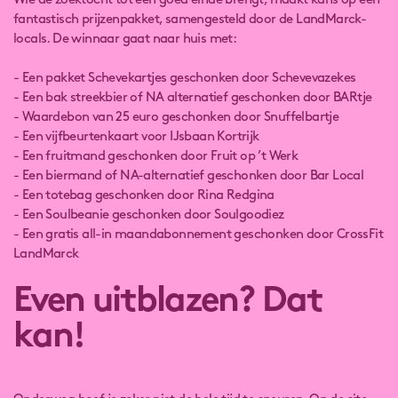
Wie de zoektocht tot een goed einde brengt, maakt kans op een
fantastisch prijzenpakket, samengesteld door de LandMarck-
locals. De winnaar gaat naar huis met:
- Een pakket Schevekartjes geschonken door Schevevazekes
- Een bak streekbier of NA alternatief geschonken door BARtje
- Waardebon van 25 euro geschonken door Snuffelbartje
- Een vijfbeurtenkaart voor IJsbaan Kortrijk
- Een fruitmand geschonken door Fruit op ’t Werk
- Een biermand of NA-alternatief geschonken door Bar Local
- Een totebag geschonken door Rina Redgina
- Een Soulbeanie geschonken door Soulgoodiez
- Een gratis all-in maandabonnement geschonken door CrossFit
LandMarck
Even uitblazen? Dat
kan!