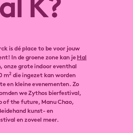
al K?
k is dé place to be voor jouw
nt! In de groene zone kan je
Hal
, onze grote indoor eventhal
2
0 m
die ingezet kan worden
ote en kleine evenementen. Zo
omden we Zythos bierfestival,
ub of the future, Manu Chao,
Beidehand kunst- en
stival en zoveel meer.