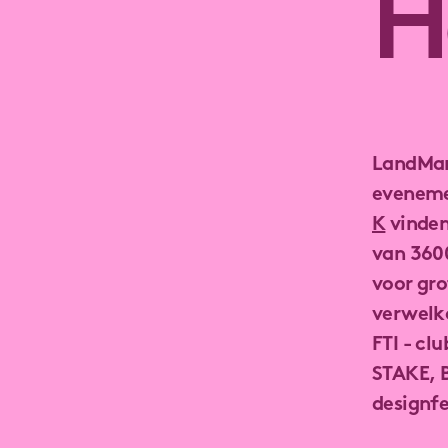
H
LandMarc
eveneme
K
vinden
van 360
voor gr
verwelk
FTI - cl
STAKE, 
designfe