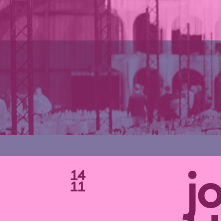
14
j
11