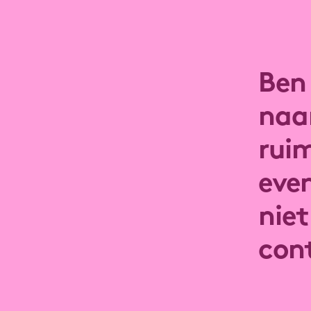
Ben 
naar
rui
eve
niet
con