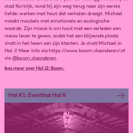
stad Kortrijk, vond hij zijn weg terug naar zijn eerste
liefde: werken met hout dat verhalen draagt. Michael
maakt meubels met emotionele en ecologische
waarde. Zijn missie is om hout met een verleden een
nieuw leven te geven, zodat het een blijvende plaats
vindt in het leven van zijn klanten. Je vindt Michael in
Hal J! Meer info via https://www.boom.vlaanderen/ of
via
@boom.vlaanderen
.
Deze website gebruikt cookies om je surfbeleving te
lees meer over Hal J2: Boom.
verbeteren, je gerichte advertenties te tonen en het verkeer
op de website te analyseren. Als je je verzet tegen het
gebruik van bepaalde cookies, kun je je voorkeuren
aanpassen. Door alle cookies te accepteren, stem je ermee
Hal K1: Eventhal Hal K
in onze cookies te gebruiken.
voorkeuren aanpassen
JOUW BEURS OF EVENT OP
alle cookies aanvaarden
contact
LANDMARCK?