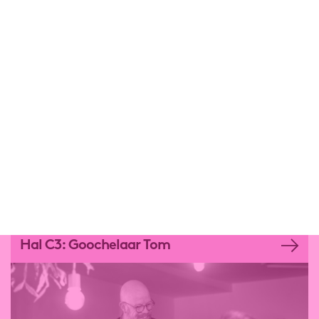
pink zone.Tom Maeseele opende zijn tweede
keramiekatelier op LandMarck. Naast het vervaardigen
van zijn 'proudladies', 'schevekommekes' en 'plattootjes'
spits hij zich vanop LandMarck toe op het geven van
workshops.
Ook eens een scheve vaas maken? Of andere vragen
voor Tom? Info@schevevazekes.be!
We vinden schevevazekes in
Hal C2.
Volg roze lijn bij
binnenkomst op de site!
lees meer over Hal C2: schevevazekes
Hal C3: Goochelaar Tom