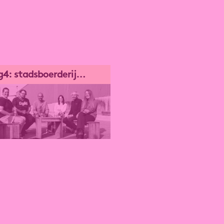
g4: stadsboerderij
te huur: hal g
rijk
oerderij Kortrijk
r, Liesbet, Mohammad, Mick,
l & Melanie vormen samen
oerderij Kortrijk. Hun missie
delijk: consumenten en
ame producenten verbinden.