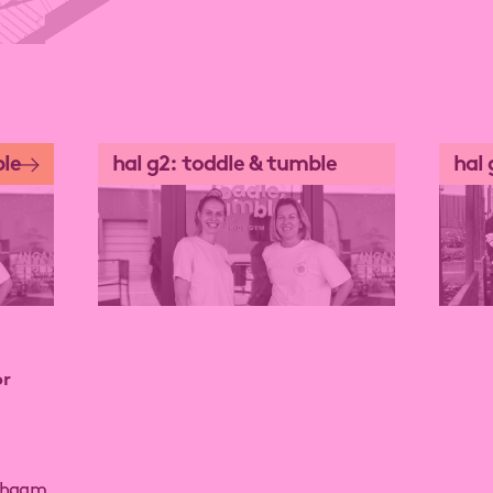
ble
hal g2: toddle & tumble
hal 
kort
Bij Toddle & Tumble staat
Stadsb
or
motorische ontwikkeling voor
Olivie
baby's en peuters centraal.
Manue
Stadsb
"Gepassioneerd door sport,
is dui
ichaam
beweging en het menselijk lichaam
duurz