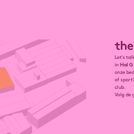
the
Let's ta
in
Hal G
onze bed
of sport
club.
Volg de g