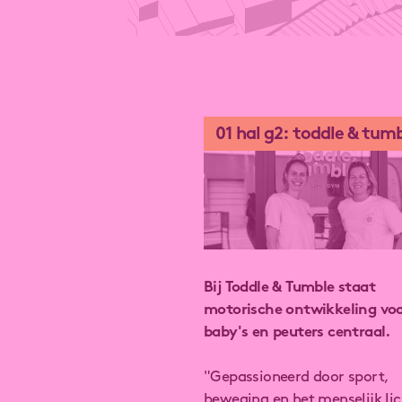
hal g2: toddle & tum
Bij Toddle & Tumble staat
motorische ontwikkeling vo
baby's en peuters centraal.
"Gepassioneerd door sport,
beweging en het menselijk l