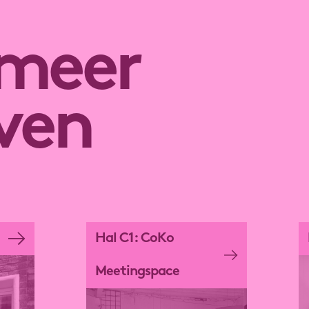
 meer
even
Hal C1: CoKo
Meetingspace