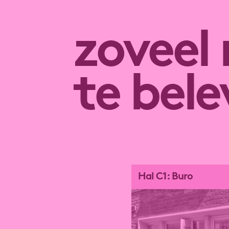
zoveel
te bel
Hal C1: Buro