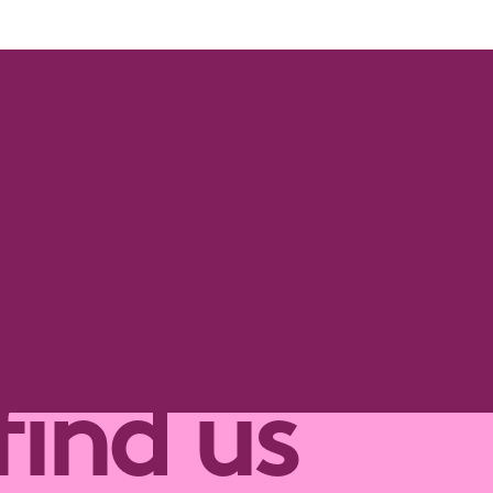
We vinden Toddle & Tu
unit. Volg de gele lijn
site!
find us