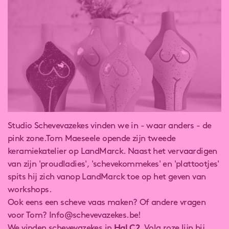
Studio Schevevazekes vinden we in - waar anders - de
pink zone.Tom Maeseele opende zijn tweede
keramiekatelier op LandMarck. Naast het vervaardigen
van zijn 'proudladies', 'schevekommekes' en 'plattootjes'
spits hij zich vanop LandMarck toe op het geven van
workshops.
Ook eens een scheve vaas maken? Of andere vragen
voor Tom? Info@schevevazekes.be!
We vinden schevevazekes in
Hal C2.
Volg roze lijn bij