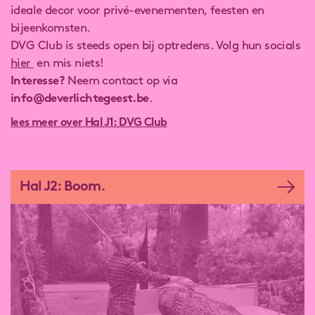
ideale decor voor privé-evenementen, feesten en
bijeenkomsten.
DVG Club is steeds open bij optredens. Volg hun socials
hier
en mis niets!
Interesse?
Neem contact op via
info@deverlichtegeest.be
.
lees meer over Hal J1: DVG Club
Deze website gebruikt cookies om je surfbeleving te
verbeteren, je gerichte advertenties te tonen en het verkeer
op de website te analyseren. Als je je verzet tegen het
Hal J2: Boom.
gebruik van bepaalde cookies, kun je je voorkeuren
aanpassen. Door alle cookies te accepteren, stem je ermee
in onze cookies te gebruiken.
voorkeuren aanpassen
JOUW BEURS OF EVENT OP
alle cookies aanvaarden
contact
LANDMARCK?